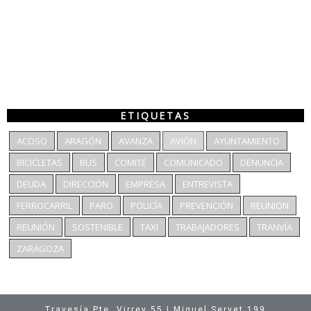
ETIQUETAS
ACOSO
ARAGÓN
AVANZA
AVIÓN
AYUNTAMIENTO
BICICLETAS
BUS
COMITÉ
COMUNICADO
DENUNCIA
DEUDA
DIRECCIÓN
EMPRESA
ENTREVISTA
FERROCARRIL
PARO
POLICÍA
PREVENCIÓN
REUNION
REUNIÓN
SOSTENIBLE
TAXI
TRABAJADORES
TRANVÍA
ZARAGOZA
Travesía Pte. Virrey 55 | Miguel Servet 199