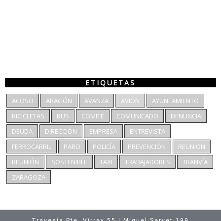
ETIQUETAS
ACOSO
ARAGÓN
AVANZA
AVIÓN
AYUNTAMIENTO
BICICLETAS
BUS
COMITÉ
COMUNICADO
DENUNCIA
DEUDA
DIRECCIÓN
EMPRESA
ENTREVISTA
FERROCARRIL
PARO
POLICÍA
PREVENCIÓN
REUNION
REUNIÓN
SOSTENIBLE
TAXI
TRABAJADORES
TRANVÍA
ZARAGOZA
Travesía Pte. Virrey 55 | Miguel Servet 199