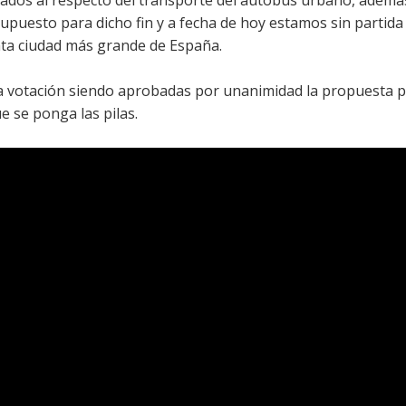
upuesto para dicho fin y a fecha de hoy estamos sin partid
inta ciudad más grande de España.
s a votación siendo aprobadas por unanimidad la propuesta 
e se ponga las pilas.