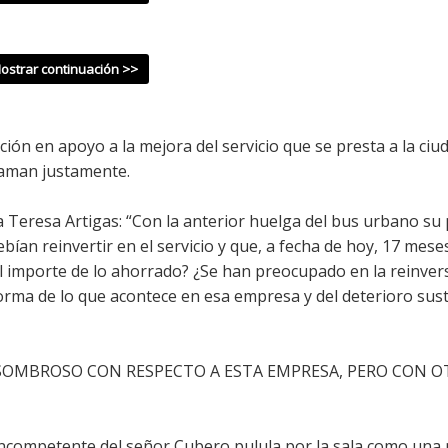
ción en apoyo a la mejora del servicio que se presta a la ciu
laman justamente.
a Teresa Artigas: “Con la anterior huelga del bus urbano su 
bían reinvertir en el servicio y que, a fecha de hoy, 17 mes
el importe de lo ahorrado? ¿Se han preocupado en la reinver
orma de lo que acontece en esa empresa y del deterioro sust
SOMBROSO CON RESPECTO A ESTA EMPRESA, PERO CON O
 incompetente del señor Cubero pulula por la sala como una