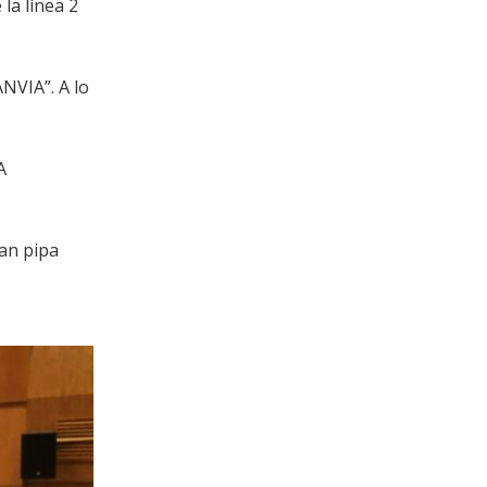
la línea 2
VIA”. A lo
A
san pipa