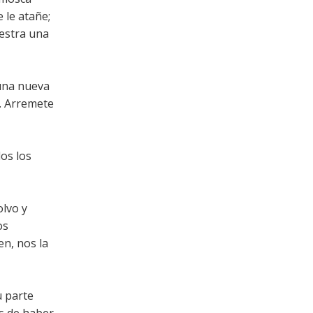
 le atañe;
uestra una
 una nueva
. Arremete
os los
lvo y
os
en, nos la
u parte
s de haber