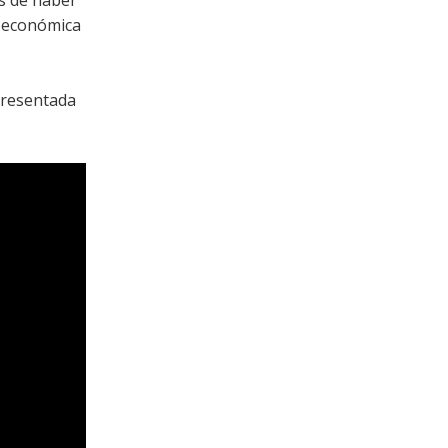
a económica
presentada