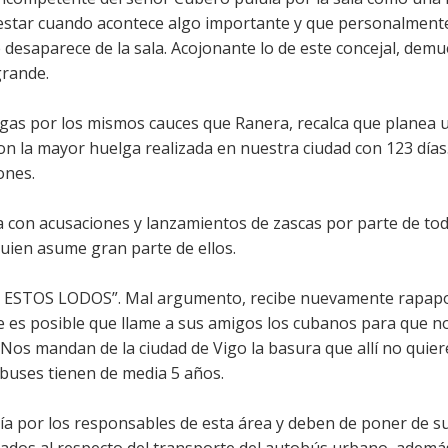
estar cuando acontece algo importante y que personalmente
esaparece de la sala. Acojonante lo de este concejal, dem
grande.
tigas por los mismos cauces que Ranera, recalca que planea
n la mayor huelga realizada en nuestra ciudad con 123 días
ones.
 con acusaciones y lanzamientos de zascas por parte de tod
quien asume gran parte de ellos.
 ESTOS LODOS”. Mal argumento, recibe nuevamente rapapo
es posible que llame a sus amigos los cubanos para que n
Nos mandan de la ciudad de Vigo la basura que allí no quier
obuses tienen de media 5 años.
ía por los responsables de esta área y deben de poner de s
eados al respecto del transporte del autobús urbano, ademá