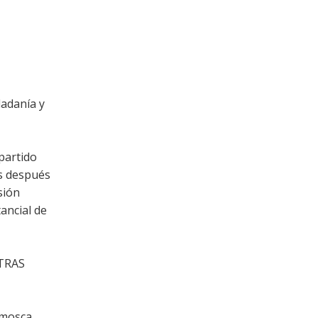
dadanía y
partido
es después
sión
ancial de
TRAS
 mosca