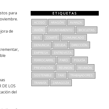
astos para
ETIQUETAS
noviembre.
ACOSO
ARAGÓN
AVANZA
AVIÓN
AYUNTAMIENTO
BICICLETAS
ejora de
BUS
COMITÉ
COMUNICADO
DENUNCIA
DEUDA
DIRECCIÓN
crementar,
EMPRESA
ENTREVISTA
able
FERROCARRIL
PARO
POLICÍA
PREVENCIÓN
REUNION
REUNIÓN
SOSTENIBLE
TAXI
TRABAJADORES
has
TRANVÍA
ZARAGOZA
R DE LOS
ación del