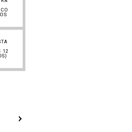
TRA
ICO
ÑOS
STA
 12
OS)