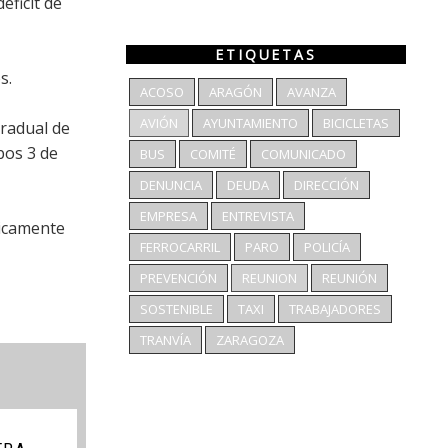
éficit de
ETIQUETAS
os.
ACOSO
ARAGÓN
AVANZA
AVIÓN
AYUNTAMIENTO
BICICLETAS
gradual de
bos 3 de
BUS
COMITÉ
COMUNICADO
DENUNCIA
DEUDA
DIRECCIÓN
EMPRESA
ENTREVISTA
ticamente
FERROCARRIL
PARO
POLICÍA
PREVENCIÓN
REUNION
REUNIÓN
SOSTENIBLE
TAXI
TRABAJADORES
TRANVÍA
ZARAGOZA