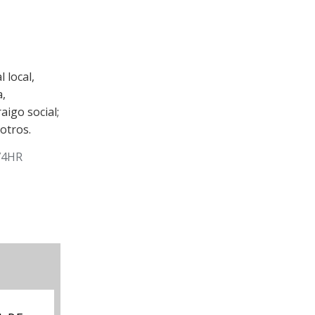
 local,
a,
aigo social;
 otros.
74HR