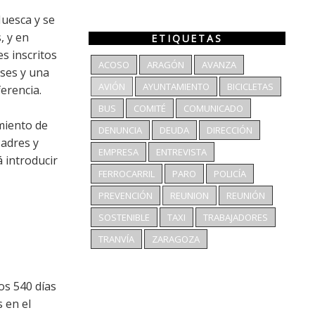
Huesca y se
, y en
ETIQUETAS
s inscritos
ACOSO
ARAGÓN
AVANZA
eses y una
AVIÓN
AYUNTAMIENTO
BICICLETAS
erencia.
BUS
COMITÉ
COMUNICADO
miento de
DENUNCIA
DEUDA
DIRECCIÓN
Padres y
EMPRESA
ENTREVISTA
 introducir
FERROCARRIL
PARO
POLICÍA
PREVENCIÓN
REUNION
REUNIÓN
SOSTENIBLE
TAXI
TRABAJADORES
TRANVÍA
ZARAGOZA
os 540 días
 en el