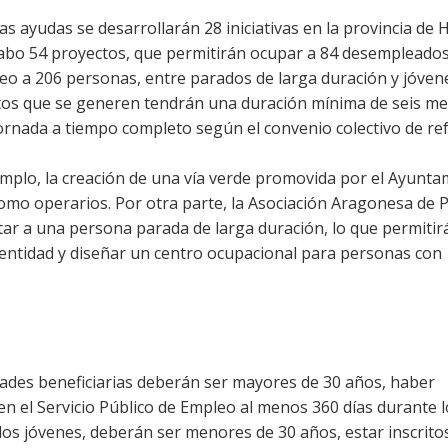
tas ayudas se desarrollarán 28 iniciativas en la provincia de 
cabo 54 proyectos, que permitirán ocupar a 84 desempleados
leo a 206 personas, entre parados de larga duración y jóvene
ratos que se generen tendrán una duración mínima de seis m
jornada a tiempo completo según el convenio colectivo de ref
emplo, la creación de una vía verde promovida por el Ayunta
 como operarios. Por otra parte, la Asociación Aragonesa de 
ar a una persona parada de larga duración, lo que permitirá
la entidad y diseñar un centro ocupacional para personas con
dades beneficiarias deberán ser mayores de 30 años, haber
el Servicio Público de Empleo al menos 360 días durante l
 los jóvenes, deberán ser menores de 30 años, estar inscritos