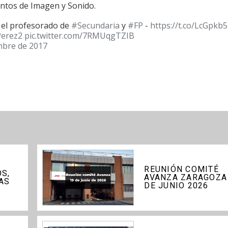
entos de Imagen y Sonido.
a el profesorado de
#Secundaria
y
#FP
-
https://t.co/LcGpkb
erez2
pic.twitter.com/7RMUqgTZIB
mbre de 2017
REUNIÓN COMITÉ
S,
AVANZA ZARAGOZA
AS
DE JUNIO 2026