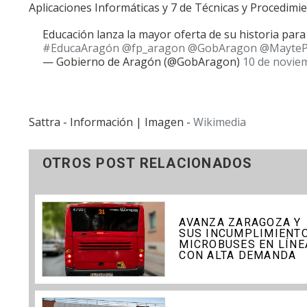
Aplicaciones Informáticas y 7 de Técnicas y Procedimi
Educación lanza la mayor oferta de su historia par
#EducaAragón
@fp_aragon
@GobAragon
@MayteP
— Gobierno de Aragón (@GobAragon)
10 de novie
Sattra - Información | Imagen -
Wikimedia
OTROS POST RELACIONADOS
AVANZA ZARAGOZA Y
SUS INCUMPLIMIENTO
MICROBUSES EN LÍNE
CON ALTA DEMANDA