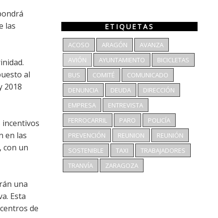
upondrá
e las
ETIQUETAS
ACOSO
ARAGÓN
AVANZA
AVIÓN
AYUNTAMIENTO
BICICLETAS
inidad.
puesto al
BUS
COMITÉ
COMUNICADO
 y 2018
DENUNCIA
DEUDA
DIRECCIÓN
EMPRESA
ENTREVISTA
FERROCARRIL
PARO
POLICÍA
 incentivos
n en las
PREVENCIÓN
REUNION
REUNIÓN
, con un
SOSTENIBLE
TAXI
TRABAJADORES
TRANVÍA
ZARAGOZA
drán una
va. Esta
 centros de