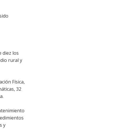
sido
 diez los
dio rural y
ción Física,
máticas, 32
ca.
antenimiento
cedimientos
s y