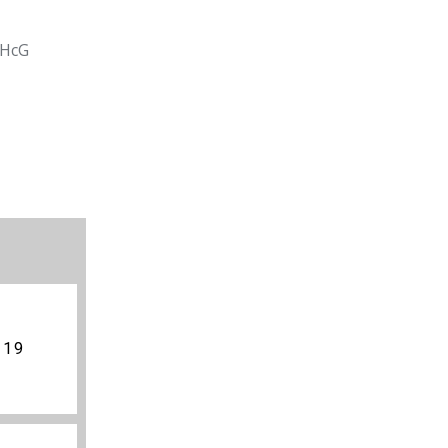
5HcG
 19