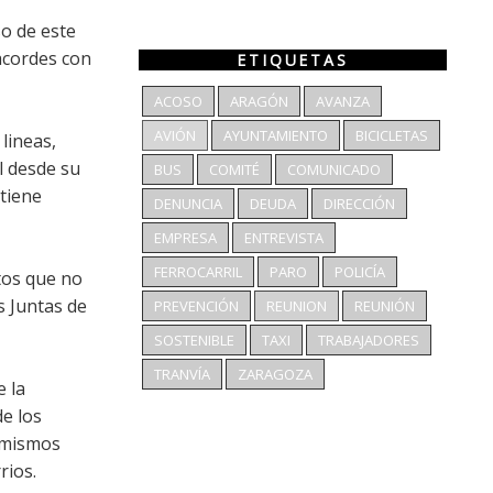
o de este
 acordes con
ETIQUETAS
ACOSO
ARAGÓN
AVANZA
AVIÓN
AYUNTAMIENTO
BICICLETAS
lineas,
l desde su
BUS
COMITÉ
COMUNICADO
tiene
DENUNCIA
DEUDA
DIRECCIÓN
EMPRESA
ENTREVISTA
FERROCARRIL
PARO
POLICÍA
itos que no
s Juntas de
PREVENCIÓN
REUNION
REUNIÓN
SOSTENIBLE
TAXI
TRABAJADORES
TRANVÍA
ZARAGOZA
e la
de los
s mismos
rios.