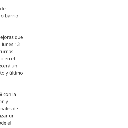
 le
 o barrio
mejoras que
l lunes 13
cturnas
o en el
lecerá un
to y último
8 con la
ón y
inales de
nzar un
ade el