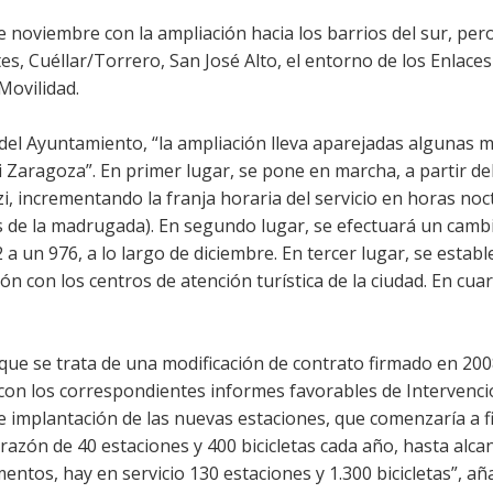
e noviembre con la ampliación hacia los barrios del sur, pero
s, Cuéllar/Torrero, San José Alto, el entorno de los Enlaces
Movilidad.
el Ayuntamiento, “la ampliación lleva aparejadas algunas 
i Zaragoza”. En primer lugar, se pone en marcha, a partir de
izi, incrementando la franja horaria del servicio en horas no
as de la madrugada). En segundo lugar, se efectuará un cambi
a un 976, a lo largo de diciembre. En tercer lugar, se estab
 con los centros de atención turística de la ciudad. En cuar
ue se trata de una modificación de contrato firmado en 200
on los correspondientes informes favorables de Intervenci
de implantación de las nuevas estaciones, que comenzaría a f
 razón de 40 estaciones y 400 bicicletas cada año, hasta alca
mentos, hay en servicio 130 estaciones y 1.300 bicicletas”, añ