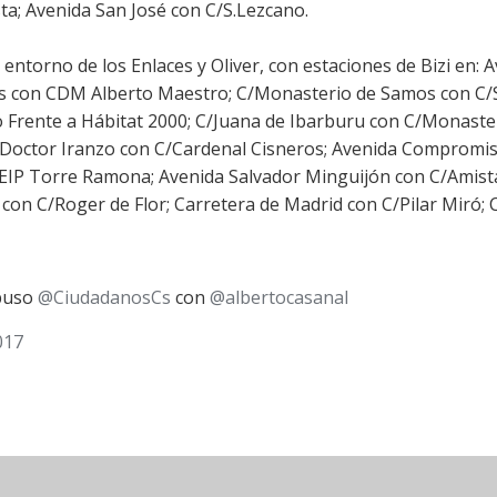
sta; Avenida San José con C/S.Lezcano.
l entorno de los Enlaces y Oliver, con estaciones de Bizi en: 
res con CDM Alberto Maestro; C/Monasterio de Samos con C/
o Frente a Hábitat 2000; C/Juana de Ibarburu con C/Monaste
/Doctor Iranzo con C/Cardenal Cisneros; Avenida Compromi
 CEIP Torre Ramona; Avenida Salvador Minguijón con C/Amist
con C/Roger de Flor; Carretera de Madrid con C/Pilar Miró; 
opuso
@CiudadanosCs
con
@albertocasanal
017