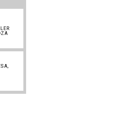
LLER
OZA
SA,