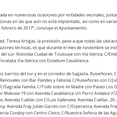
amada en numerosas ocasiones por entidades vecinales, junta
de zonas en las que aún no está implantado, así como en vari
y febrero de 2017”, concluye el Ayuntamiento.
d, Teresa Artigas, la previsión, pese a que todas las ubicac
azones técnicas, es que durante el mes de noviembre se inst
s del sur: Rotonda Ciudad de Toulouse con Vía Ibérica; C/Em
Foratata; Vía Ibérica con Estadium Casablanca.
os barrios del sur y en el corredor de Sagasta, Ruiseñores, C
 Renovales con Bar Flandes y Fabiola; C/Ruiseñores con C/Jul
y C/Sagrada Familia; C/Todo sobre mi Madre con Paseo Los O
or Mabuse 19 con Avenida Casablanca; Un Perro Andaluz nº
 Avenida Cuéllar con C/Luis Sallenave; Avenida Cuéllar, 20;
oy; Avenida Fray Julián Garcés con C/Esperanza; Avenida Fray
arcía Condoy con Centro Cívico; C/Nuestra Señora de las Ag