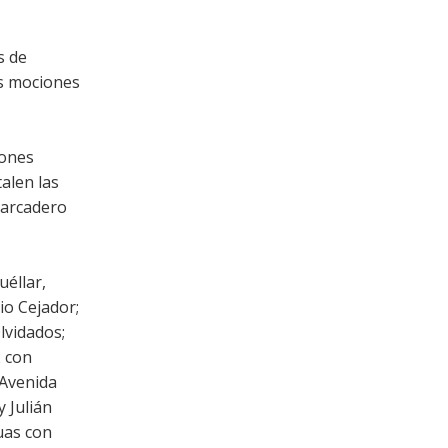
s de
as mociones
iones
alen las
barcadero
uéllar,
io Cejador;
lvidados;
2 con
 Avenida
 Julián
uas con