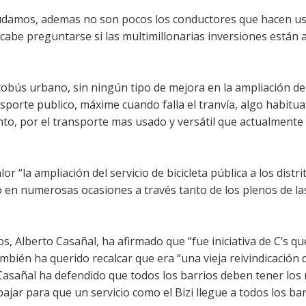
 dudamos, ademas no son pocos los conductores que hacen us
o cabe preguntarse si las multimillonarias inversiones están
obús urbano, sin ningún tipo de mejora en la ampliación de 
nsporte publico, máxime cuando falla el tranvía, algo habitua
to, por el transporte mas usado y versátil que actualmente 
or “la ampliación del servicio de bicicleta pública a los distr
do en numerosas ocasiones a través tanto de los plenos de la
, Alberto Casañal, ha afirmado que “fue iniciativa de C’s qu
bién ha querido recalcar que era “una vieja reivindicación 
 Casañal ha defendido que todos los barrios deben tener lo
jar para que un servicio como el Bizi llegue a todos los bar