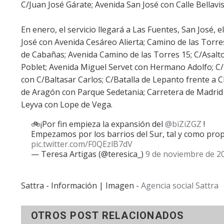
C/Juan José Gárate; Avenida San José con Calle Bellavi
En enero, el servicio llegará a Las Fuentes, San José, e
José con Avenida Cesáreo Alierta; Camino de las Tor
de Cabañas; Avenida Camino de las Torres 15; C/Asalt
Poblet; Avenida Miguel Servet con Hermano Adolfo; C
con C/Baltasar Carlos; C/Batalla de Lepanto frente a
de Aragón con Parque Sedetania; Carretera de Madrid 
Leyva con Lope de Vega.
🚲¡Por fin empieza la expansión del
@biZiZGZ
!
Empezamos por los barrios del Sur, tal y como pr
pic.twitter.com/F0QEzlB7dV
— Teresa Artigas (@teresica_)
9 de noviembre de 2
Sattra - Información | Imagen -
Agencia social Sattra
OTROS POST RELACIONADOS