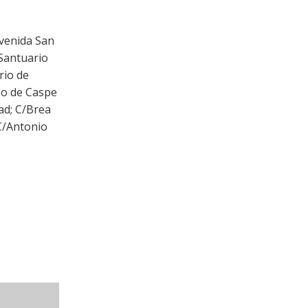
Avenida San
Santuario
rio de
so de Caspe
ad; C/Brea
C/Antonio