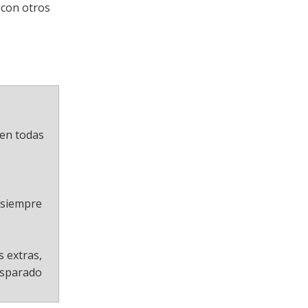
 con otros
 en todas
o siempre
 extras,
disparado