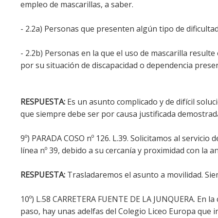
empleo de mascarillas, a saber.
- 2.2a) Personas que presenten algún tipo de dificulta
- 2.2b) Personas en la que el uso de mascarilla result
por su situación de discapacidad o dependencia presen
RESPUESTA:
Es un asunto complicado y de difícil soluc
que siempre debe ser por causa justificada demostra
9º) PARADA COSO nº 126. L.39. Solicitamos al servicio 
línea nº 39, debido a su cercanía y proximidad con la an
RESPUESTA:
Trasladaremos el asunto a movilidad. Sie
10º) L.58 CARRETERA FUENTE DE LA JUNQUERA. En la ca
paso, hay unas adelfas del Colegio Liceo Europa que i