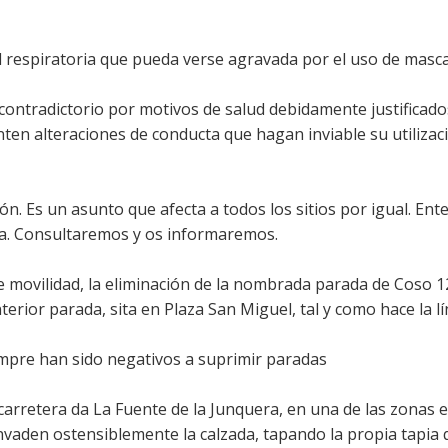
d respiratoria que pueda verse agravada por el uso de mascar
e contradictorio por motivos de salud debidamente justificado
ten alteraciones de conducta que hagan inviable su utilizac
ión. Es un asunto que afecta a todos los sitios por igual. E
da. Consultaremos y os informaremos.
de movilidad, la eliminación de la nombrada parada de Coso 1
terior parada, sita en Plaza San Miguel, tal y como hace la lí
mpre han sido negativos a suprimir paradas
rretera da La Fuente de la Junquera, en una de las zonas e
nvaden ostensiblemente la calzada, tapando la propia tapia