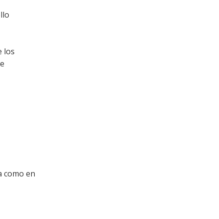
llo
e los
ue
ra como en