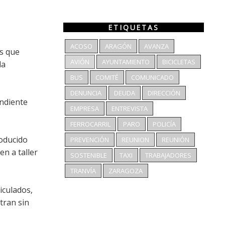
ETIQUETAS
ACOSO
ARAGÓN
AVANZA
s que
AVIÓN
AYUNTAMIENTO
BICICLETAS
da
BUS
COMITÉ
COMUNICADO
DENUNCIA
DEUDA
DIRECCIÓN
ondiente
EMPRESA
ENTREVISTA
FERROCARRIL
PARO
POLICÍA
roducido
PREVENCIÓN
REUNION
REUNIÓN
n a taller
SOSTENIBLE
TAXI
TRABAJADORES
TRANVÍA
ZARAGOZA
iculados,
tran sin