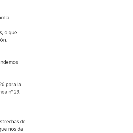
illa.
s, o que
ión.
ntendemos
26 para la
nea nº 29.
strechas de
 que nos da