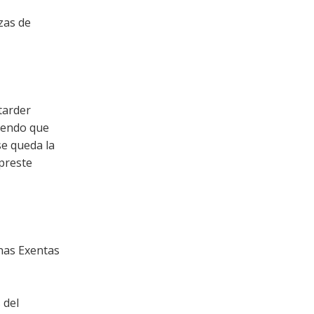
zas de
tarder
iendo que
se queda la
 preste
onas Exentas
 del