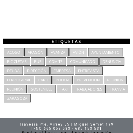
ETIQUETAS
ACOSO
ARAGÓN
AVANZA
AVIÓN
AYUNTAMIENTO
BICICLETAS
BUS
COMITÉ
COMUNICADO
DENUNCIA
DEUDA
DIRECCIÓN
EMPRESA
ENTREVISTA
FERROCARRIL
PARO
POLICÍA
PREVENCIÓN
REUNION
REUNIÓN
SOSTENIBLE
TAXI
TRABAJADORES
TRANVÍA
ZARAGOZA
Travesía Pte. Virrey 55 | Miguel Servet 199
TFNO 665 053 583 - 685 153 531
Puedes afiliarte aquí eligiendo la opción