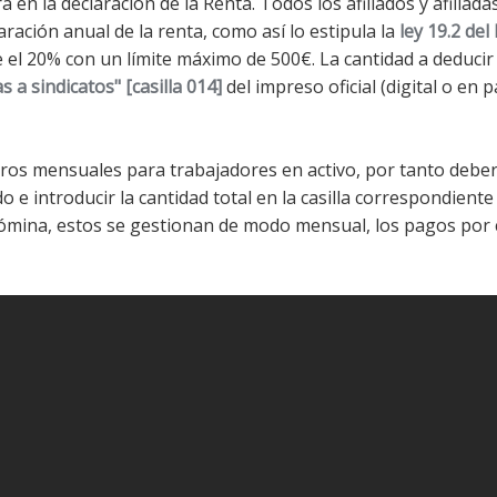
en la declaración de la Renta. Todos los afiliados y afiliada
laración anual de la renta, como así lo estipula la
ley 19.2 del
el 20% con un límite máximo de 500€. La cantidad a deducir
 a sindicatos" [casilla 014]
del impreso oficial (digital o en p
ros mensuales para trabajadores en activo, por tanto debe
do e introducir la cantidad total en la casilla correspondient
nómina, estos se gestionan de modo mensual, los pagos por