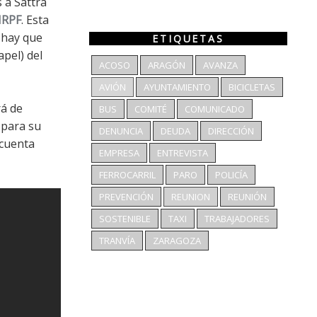
s a Sattra
 IRPF
. Esta
 hay que
ETIQUETAS
apel) del
ACOSO
ARAGÓN
AVANZA
AVIÓN
AYUNTAMIENTO
BICICLETAS
rá de
BUS
COMITÉ
COMUNICADO
e para su
DENUNCIA
DEUDA
DIRECCIÓN
 cuenta
EMPRESA
ENTREVISTA
FERROCARRIL
PARO
POLICÍA
PREVENCIÓN
REUNION
REUNIÓN
SOSTENIBLE
TAXI
TRABAJADORES
TRANVÍA
ZARAGOZA