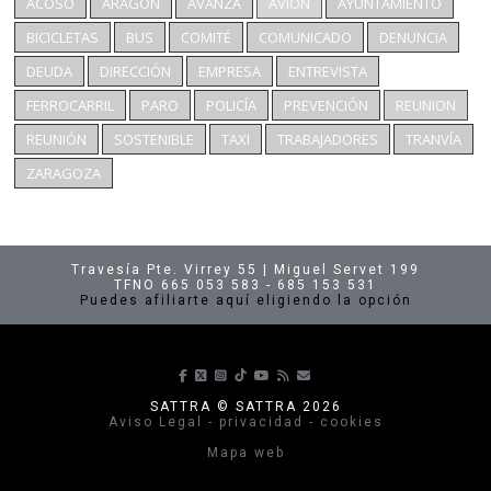
ACOSO
ARAGÓN
AVANZA
AVIÓN
AYUNTAMIENTO
BICICLETAS
BUS
COMITÉ
COMUNICADO
DENUNCIA
DEUDA
DIRECCIÓN
EMPRESA
ENTREVISTA
FERROCARRIL
PARO
POLICÍA
PREVENCIÓN
REUNION
REUNIÓN
SOSTENIBLE
TAXI
TRABAJADORES
TRANVÍA
ZARAGOZA
Travesía Pte. Virrey 55 | Miguel Servet 199
TFNO 665 053 583 - 685 153 531
Puedes afiliarte aquí eligiendo la opción
Síguenos en Facebook
Síguenos en X
Síguenos en Instagram
Síguenos en TikTok
Síguenos en Youtube
Suscríbete a nuestras p
envíanos un correo
SATTRA © SATTRA 2026
Aviso Legal - privacidad - cookies
Mapa web