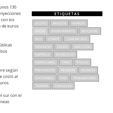
 unos 130
 inyecciones
ETIQUETAS
 con los
ACOSO
ARAGÓN
AVANZA
s de euros;
AVIÓN
AYUNTAMIENTO
BICICLETAS
BUS
COMITÉ
COMUNICADO
úblicas
DENUNCIA
DEUDA
DIRECCIÓN
obús
EMPRESA
ENTREVISTA
FERROCARRIL
PARO
POLICÍA
mpre según
PREVENCIÓN
REUNION
REUNIÓN
e costó al
SOSTENIBLE
TAXI
TRABAJADORES
uros.
TRANVÍA
ZARAGOZA
l sur con el
líneas