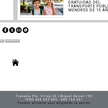
GRATUIDAD DEL
TRANSPORTE PÚBL
MENORES DE 15 A
ÍA
ZARAGOZA
Travesía Pte. Virrey 55 | Miguel Servet 199
TFNO 665 053 583 - 685 153 531
Puedes afiliarte aquí eligiendo la opción