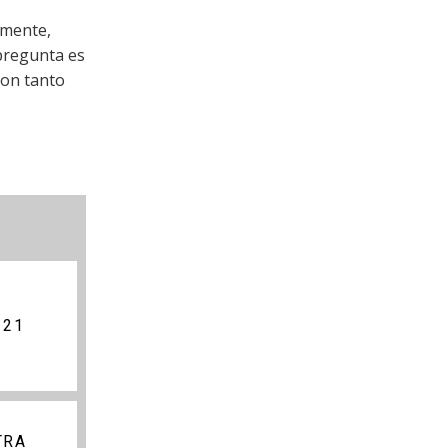
amente,
 pregunta es
con tanto
 21
TRA