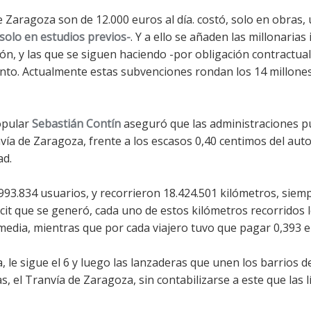
e Zaragoza son de 12.000 euros al día. costó, solo en obras,
 solo en estudios previos-
. Y a ello se añaden las millonarias
ión, y las que se siguen haciendo -por obligación contractual
iento. Actualmente estas subvenciones rondan los 14 millone
popular
Sebastián Contín
aseguró que las administraciones p
vía de Zaragoza, frente a los escasos 0,40 centimos del aut
ad.
993.834 usuarios, y recorrieron 18.424.501 kilómetros, sie
icit que se generó, cada uno de estos kilómetros recorridos l
media, mientras que por cada viajero tuvo que pagar 0,393 e
a, le sigue el 6 y luego las lanzaderas que unen los barrios de
s, el Tranvía de Zaragoza, sin contabilizarse a este que las 