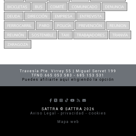
BICICLETAS
BUS
COMITÉ
COMUNICADO
DENUNCIA
DEUDA
DIRECCIÓN
EMPRESA
ENTREVISTA
FERROCARRIL
PARO
POLICÍA
PREVENCIÓN
REUNION
REUNIÓN
SOSTENIBLE
TAXI
TRABAJADORES
TRANVÍA
ZARAGOZA
Travesía Pte. Virrey 55 | Miguel Servet 199
TFNO 665 053 583 - 685 153 531
Puedes afiliarte aquí eligiendo la opción
Síguenos en Facebook
Síguenos en X
Síguenos en Instagram
Síguenos en TikTok
Síguenos en Youtube
Suscríbete a nuestras p
envíanos un correo
SATTRA © SATTRA 2026
Aviso Legal - privacidad - cookies
Mapa web