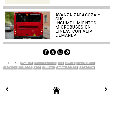
AVANZA ZARAGOZA Y
SUS
INCUMPLIMIENTOS,
MICROBUSES EN
LÍNEAS CON ALTA
DEMANDA
ETIQUETAS:
AVANZA
AYUNTAMIENTO
BUS
COMITÉ
COMUNICADO
DIRECCIÓN
EMPRESA
PARO
REUNIÓN
TRABAJADORES
ZARAGOZA