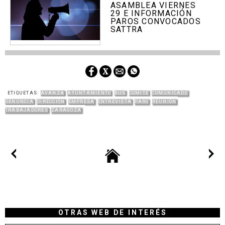
ASAMBLEA VIERNES
29 E INFORMACIÓN
PAROS CONVOCADOS
SATTRA
ETIQUETAS:
AVANZA
AYUNTAMIENTO
BUS
COMITÉ
COMUNICADO
DENUNCIA
DIRECCIÓN
EMPRESA
ENTREVISTA
PARO
REUNIÓN
TRABAJADORES
ZARAGOZA
OTRAS WEB DE INTERÉS