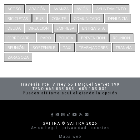
ACOSO
ARAGÓN
AVANZA
AVIÓN
AYUNTAMIENTO
BICICLETAS
BUS
COMITÉ
COMUNICADO
DENUNCIA
DEUDA
DIRECCIÓN
EMPRESA
ENTREVISTA
FERROCARRIL
PARO
POLICÍA
PREVENCIÓN
REUNION
REUNIÓN
SOSTENIBLE
TAXI
TRABAJADORES
TRANVÍA
ZARAGOZA
Travesía Pte. Virrey 55 | Miguel Servet 199
TFNO 665 053 583 - 685 153 531
Puedes afiliarte aquí eligiendo la opción
Síguenos en Facebook
Síguenos en X
Síguenos en Instagram
Síguenos en TikTok
Síguenos en Youtube
Suscríbete a nuestras p
envíanos un correo
SATTRA © SATTRA 2026
Aviso Legal - privacidad - cookies
Mapa web