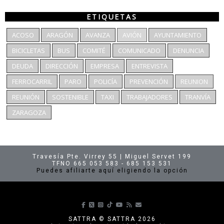
ETIQUETAS
ACOSO
ARAGÓN
AVANZA
AVIÓN
AYUNTAMIENTO
BICICLETAS
BUS
COMITÉ
COMUNICADO
DENUNCIA
DEUDA
DIRECCIÓN
EMPRESA
ENTREVISTA
FERROCARRIL
PARO
POLICÍA
PREVENCIÓN
REUNION
REUNIÓN
SOSTENIBLE
TAXI
TRABAJADORES
TRANVÍA
ZARAGOZA
Travesía Pte. Virrey 55 | Miguel Servet 199
TFNO 665 053 583 - 685 153 531
Puedes afiliarte aquí eligiendo la opción
Síguenos en Facebook
Síguenos en X
Síguenos en Instagram
Síguenos en TikTok
Síguenos en Youtube
Suscríbete a nuestras p
envíanos un correo
SATTRA © SATTRA 2026