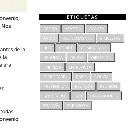
ETIQUETAS
convenio,
. Nos
ACOSO
ARAGÓN
AVANZA
AVIÓN
AYUNTAMIENTO
BICICLETAS
BUS
COMITÉ
COMUNICADO
 antes de la
 la
DENUNCIA
DEUDA
DIRECCIÓN
a era
EMPRESA
ENTREVISTA
FERROCARRIL
PARO
POLICÍA
PREVENCIÓN
REUNION
REUNIÓN
er
SOSTENIBLE
TAXI
TRABAJADORES
TRANVÍA
ZARAGOZA
 todas
 convenio