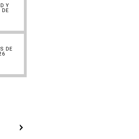
D Y
 DE
S DE
26