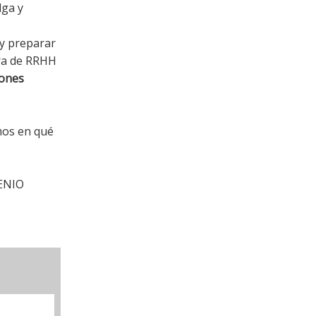
lga y
 y preparar
ara de RRHH
iones
mos en qué
ENIO