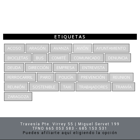
ETIQUETAS
ACOSO
ARAGÓN
AVANZA
AVIÓN
AYUNTAMIENTO
BICICLETAS
BUS
COMITÉ
COMUNICADO
DENUNCIA
DEUDA
DIRECCIÓN
EMPRESA
ENTREVISTA
FERROCARRIL
PARO
POLICÍA
PREVENCIÓN
REUNION
REUNIÓN
SOSTENIBLE
TAXI
TRABAJADORES
TRANVÍA
ZARAGOZA
Travesía Pte. Virrey 55 | Miguel Servet 199
TFNO 665 053 583 - 685 153 531
Puedes afiliarte aquí eligiendo la opción