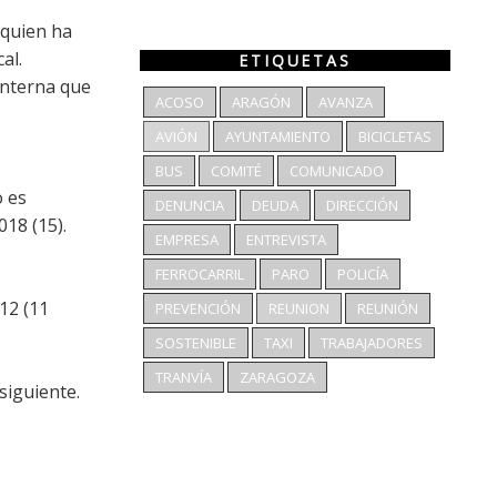
 quien ha
al.
ETIQUETAS
interna que
ACOSO
ARAGÓN
AVANZA
AVIÓN
AYUNTAMIENTO
BICICLETAS
BUS
COMITÉ
COMUNICADO
o es
DENUNCIA
DEUDA
DIRECCIÓN
018 (15).
EMPRESA
ENTREVISTA
FERROCARRIL
PARO
POLICÍA
12 (11
PREVENCIÓN
REUNION
REUNIÓN
SOSTENIBLE
TAXI
TRABAJADORES
TRANVÍA
ZARAGOZA
siguiente.