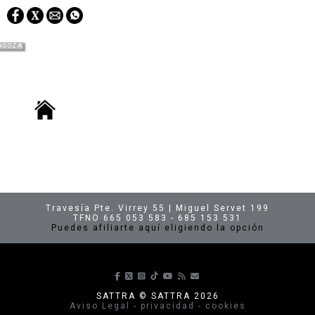
AGOZA
Travesía Pte. Virrey 55 | Miguel Servet 199
TFNO 665 053 583 - 685 153 531
Puedes afiliarte aquí eligiendo la opción
Síguenos en Facebook
Síguenos en X
Síguenos en Instagram
Síguenos en TikTok
Síguenos en Youtube
Suscríbete a nuestras p
envíanos un correo
SATTRA © SATTRA 2026
Aviso Legal - privacidad - cookies