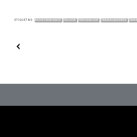
ETIQUETAS:
AYUNTAMIENTO
POLICÍA
PREVENCIÓN
TRABAJADORES
ZAR