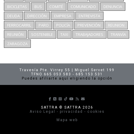
BICICLETAS
BUS
COMITÉ
COMUNICADO
DENUNCIA
DEUDA
DIRECCIÓN
EMPRESA
ENTREVISTA
FERROCARRIL
PARO
POLICÍA
PREVENCIÓN
REUNION
REUNIÓN
SOSTENIBLE
TAXI
TRABAJADORES
TRANVÍA
ZARAGOZA
Travesía Pte. Virrey 55 | Miguel Servet 199
TFNO 665 053 583 - 685 153 531
Puedes afiliarte aquí eligiendo la opción
Síguenos en Facebook
Síguenos en X
Síguenos en Instagram
Síguenos en TikTok
Síguenos en Youtube
Suscríbete a nuestras p
envíanos un correo
SATTRA © SATTRA 2026
Aviso Legal - privacidad - cookies
Mapa web