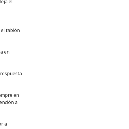
eja el
 el tablón
ga en
respuesta
iempre en
tención a
ar a