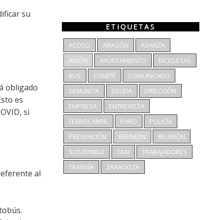
ficar su
ETIQUETAS
ACOSO
ARAGÓN
AVANZA
AVIÓN
AYUNTAMIENTO
BICICLETAS
BUS
COMITÉ
COMUNICADO
tá obligado
DENUNCIA
DEUDA
DIRECCIÓN
Esto es
EMPRESA
ENTREVISTA
OVID, si
FERROCARRIL
PARO
POLICÍA
PREVENCIÓN
REUNION
REUNIÓN
SOSTENIBLE
TAXI
TRABAJADORES
TRANVÍA
ZARAGOZA
referente al
utobús.