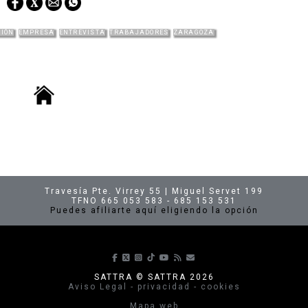
CIÓN
EMPRESA
ENTREVISTA
TRABAJADORES
ZARAGOZA
Travesía Pte. Virrey 55 | Miguel Servet 199
TFNO 665 053 583 - 685 153 531
Puedes afiliarte aquí eligiendo la opción
Síguenos en Facebook
Síguenos en X
Síguenos en Instagram
Síguenos en TikTok
Síguenos en Youtube
Suscríbete a nuestras p
envíanos un correo
SATTRA © SATTRA 2026
Aviso Legal - privacidad - cookies
Mapa web