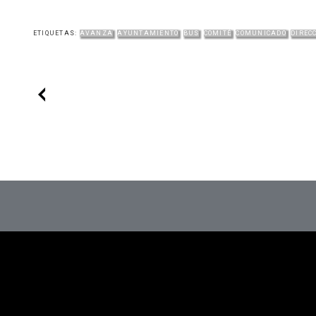
ETIQUETAS:
AVANZA
AYUNTAMIENTO
BUS
COMITÉ
COMUNICADO
DIREC