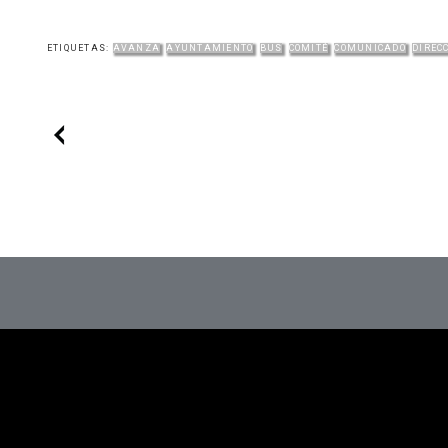
ETIQUETAS:
AVANZA
AYUNTAMIENTO
BUS
COMITÉ
COMUNICADO
DIREC