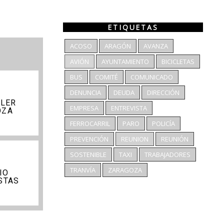
ETIQUETAS
ACOSO
ARAGÓN
AVANZA
AVIÓN
AYUNTAMIENTO
BICICLETAS
BUS
COMITÉ
COMUNICADO
DENUNCIA
DEUDA
DIRECCIÓN
LLER
EMPRESA
ENTREVISTA
OZA
FERROCARRIL
PARO
POLICÍA
PREVENCIÓN
REUNION
REUNIÓN
SOSTENIBLE
TAXI
TRABAJADORES
TRANVÍA
ZARAGOZA
IO
STAS