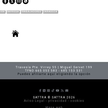
CIÓN
EMPRESA
TRABAJADORES
ZARAGOZA
Travesía Pte. Virrey 55 | Miguel Servet 199
TFNO 665 053 583 - 685 153 531
Puedes afiliarte aquí eligiendo la opción
Síguenos en Facebook
Síguenos en X
Síguenos en Instagram
Síguenos en TikTok
Síguenos en Youtube
Suscríbete a nuestras p
envíanos un correo
SATTRA © SATTRA 2026
Aviso Legal - privacidad - cookies
Mapa web