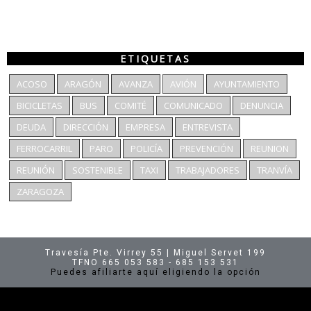
ETIQUETAS
ACOSO
ARAGÓN
AVANZA
AVIÓN
AYUNTAMIENTO
BICICLETAS
BUS
COMITÉ
COMUNICADO
DENUNCIA
DEUDA
DIRECCIÓN
EMPRESA
ENTREVISTA
FERROCARRIL
PARO
POLICÍA
PREVENCIÓN
REUNION
REUNIÓN
SOSTENIBLE
TAXI
TRABAJADORES
TRANVÍA
ZARAGOZA
Travesía Pte. Virrey 55 | Miguel Servet 199
TFNO 665 053 583 - 685 153 531
Puedes afiliarte aquí eligiendo la opción