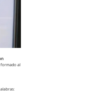
on
 formado al
palabras: