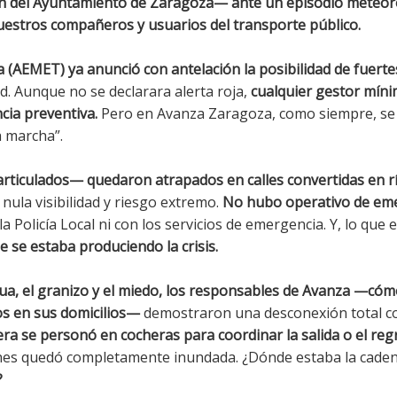
n del Ayuntamiento de Zaragoza— ante un episodio meteor
nuestros compañeros y usuarios del transporte público.
 (AEMET) ya anunció con antelación la posibilidad de fuerte
d. Aunque no se declarara alerta roja,
cualquier gestor mín
cia preventiva.
Pero en Avanza Zaragoza, como siempre, se 
a marcha”.
articulados— quedaron atrapados en calles convertidas en r
ula visibilidad y riesgo extremo.
No hubo operativo de eme
 Policía Local ni con los servicios de emergencia. Y, lo que 
 se estaba produciendo la crisis.
ua, el granizo y el miedo, los responsables de Avanza —c
os en sus domicilios—
demostraron una desconexión total co
era se personó en cocheras para coordinar la salida o el reg
iones quedó completamente inundada. ¿Dónde estaba la cade
?