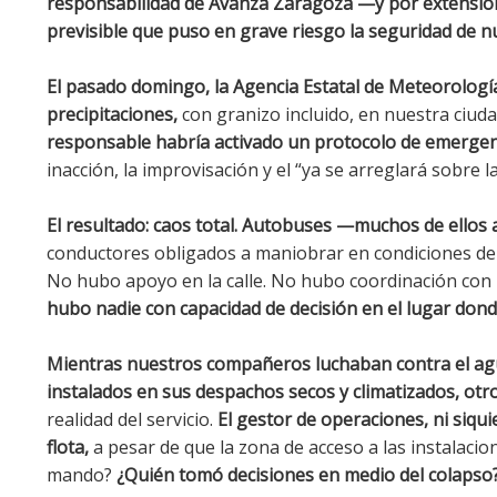
responsabilidad de Avanza Zaragoza —y por extensió
previsible que puso en grave riesgo la seguridad de 
El pasado domingo, la Agencia Estatal de Meteorología
precipitaciones,
con granizo incluido, en nuestra ciuda
responsable habría activado un protocolo de emergen
inacción, la improvisación y el “ya se arreglará sobre l
El resultado: caos total. Autobuses —muchos de ellos 
conductores obligados a maniobrar en condiciones de n
No hubo apoyo en la calle. No hubo coordinación con la
hubo nadie con capacidad de decisión en el lugar donde
Mientras nuestros compañeros luchaban contra el ag
instalados en sus despachos secos y climatizados, otr
realidad del servicio.
El gestor de operaciones, ni siqui
flota,
a pesar de que la zona de acceso a las instalac
mando?
¿Quién tomó decisiones en medio del colapso