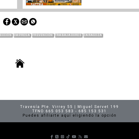
RECCIÓN
EMPRESA
PREVENCIÓN
TRABAJADORES
ZARAGOZA
Travesía Pte. Virrey 55 | Miguel Servet 199
TFNO 665 053 583 - 685 153 531
Puedes afiliarte aquí eligiendo la opción
Síguenos en Facebook
Síguenos en X
Síguenos en Instagram
Síguenos en TikTok
Síguenos en Youtube
Suscríbete a nuestras p
envíanos un correo