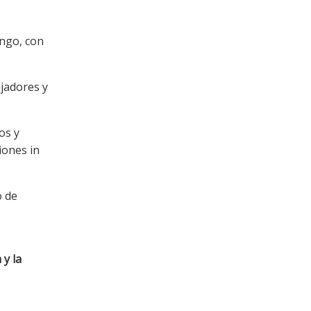
ingo, con
ajadores y
os y
iones in
o de
y la