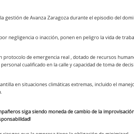
 la gestión de Avanza Zaragoza durante el episodio del dom
or negligencia o inacción, ponen en peligro la vida de trab
n protocolo de emergencia real , dotado de recursos human
personal cualificado en la calle y capacidad de toma de decis
antilla en situaciones climáticas extremas, incluido el manej
.
mpañeros siga siendo moneda de cambio de la improvisación 
sponsabilidad!
r riesgos que la empresa tiene la obligación de minimizar!