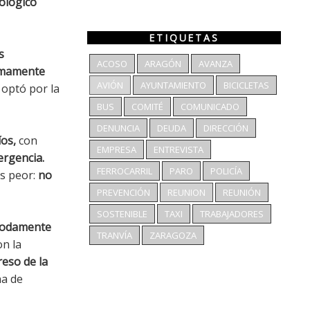
ológico
ETIQUETAS
s
ACOSO
ARAGÓN
AVANZA
imamente
AVIÓN
AYUNTAMIENTO
BICICLETAS
optó por la
BUS
COMITÉ
COMUNICADO
DENUNCIA
DEUDA
DIRECCIÓN
íos,
con
EMPRESA
ENTREVISTA
rgencia.
FERROCARRIL
PARO
POLICÍA
es peor:
no
PREVENCIÓN
REUNION
REUNIÓN
SOSTENIBLE
TAXI
TRABAJADORES
ómodamente
TRANVÍA
ZARAGOZA
n la
reso de la
na de