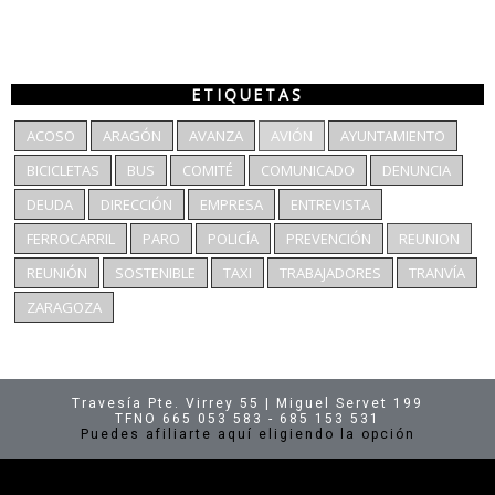
ETIQUETAS
ACOSO
ARAGÓN
AVANZA
AVIÓN
AYUNTAMIENTO
BICICLETAS
BUS
COMITÉ
COMUNICADO
DENUNCIA
DEUDA
DIRECCIÓN
EMPRESA
ENTREVISTA
FERROCARRIL
PARO
POLICÍA
PREVENCIÓN
REUNION
REUNIÓN
SOSTENIBLE
TAXI
TRABAJADORES
TRANVÍA
ZARAGOZA
Travesía Pte. Virrey 55 | Miguel Servet 199
TFNO 665 053 583 - 685 153 531
Puedes afiliarte aquí eligiendo la opción