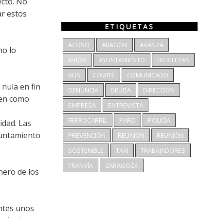
ecto. No
ar estos
ETIQUETAS
ACOSO
ARAGÓN
AVANZA
no lo
AVIÓN
AYUNTAMIENTO
BICICLETAS
BUS
COMITÉ
COMUNICADO
nula en fin
DENUNCIA
DEUDA
DIRECCIÓN
nen como
EMPRESA
ENTREVISTA
FERROCARRIL
PARO
POLICÍA
idad. Las
yuntamiento
PREVENCIÓN
REUNION
REUNIÓN
SOSTENIBLE
TAXI
TRABAJADORES
TRANVÍA
ZARAGOZA
nero de los
ntes unos