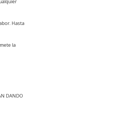
ualquier
abor. Hasta
omete la
INAN DANDO