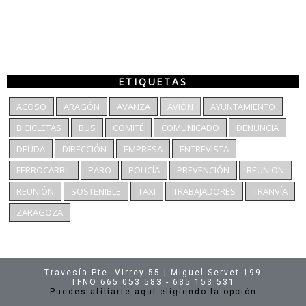
ETIQUETAS
ACOSO
ARAGÓN
AVANZA
AVIÓN
AYUNTAMIENTO
BICICLETAS
BUS
COMITÉ
COMUNICADO
DENUNCIA
DEUDA
DIRECCIÓN
EMPRESA
ENTREVISTA
FERROCARRIL
PARO
POLICÍA
PREVENCIÓN
REUNION
REUNIÓN
SOSTENIBLE
TAXI
TRABAJADORES
TRANVÍA
ZARAGOZA
Travesía Pte. Virrey 55 | Miguel Servet 199
TFNO 665 053 583 - 685 153 531
Puedes afiliarte aquí eligiendo la opción